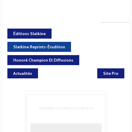
Éditions Slatkine
Slatkine Reprints-Érudition
Honoré Champion Et Diffusions
Actualités
Site Pro