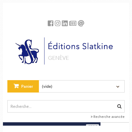
Panneau de gestion des cookies
Panier
(vide)
Recherche avancée