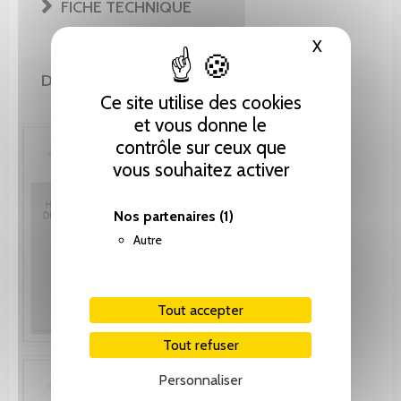
FICHE TECHNIQUE
X
Masquer le
DE MÊME AUTEUR(E)
Ce site utilise des cookies
et vous donne le
contrôle sur ceux que
vous souhaitez activer
Nos partenaires
(1)
Autre
Tout accepter
Tout refuser
Personnaliser