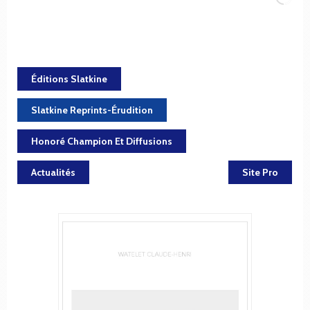
Éditions Slatkine
Slatkine Reprints-Érudition
Honoré Champion Et Diffusions
Actualités
Site Pro