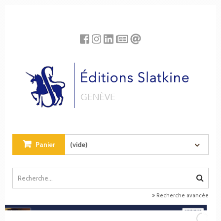
Panneau de gestion des cookies
Panier
(vide)
Recherche avancée