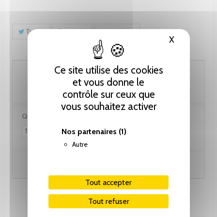
Tweet
Partager
Pinterest
X
Masquer le
Ce site utilise des cookies
76.95 CHF
et vous donne le
contrôle sur ceux que
vous souhaitez activer
Quantité :
Nos partenaires
(1)
Autre
Ajouter au panier
Tout accepter
Tout refuser