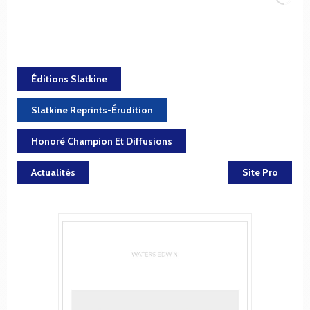
Éditions Slatkine
Slatkine Reprints-Érudition
Honoré Champion Et Diffusions
Actualités
Site Pro