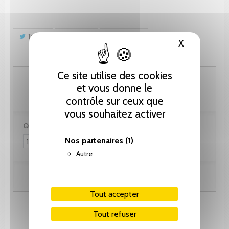
Tweet
Partager
Pinterest
X
Masquer le
Ce site utilise des cookies
82.10 CHF
et vous donne le
contrôle sur ceux que
vous souhaitez activer
Quantité :
Nos partenaires
(1)
Autre
Ajouter au panier
Tout accepter
Tout refuser