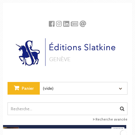
Panneau de gestion des cookies
Panier
(vide)
Recherche avancée