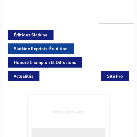
Éditions Slatkine
Slatkine Reprints-Érudition
Honoré Champion Et Diffusions
Actualités
Site Pro