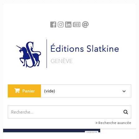
Panneau de gestion des cookies
Panier
(vide)
Recherche avancée