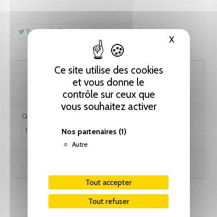
Tweet
Partager
Pinterest
X
Masquer le
Ce site utilise des cookies
123.10 CHF
et vous donne le
contrôle sur ceux que
vous souhaitez activer
Quantité :
Nos partenaires
(1)
Autre
Ajouter au panier
Tout accepter
Tout refuser