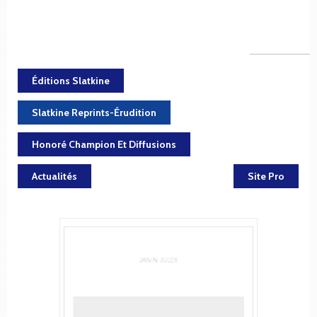
Éditions Slatkine
Slatkine Reprints-Érudition
Honoré Champion Et Diffusions
Actualités
Site Pro