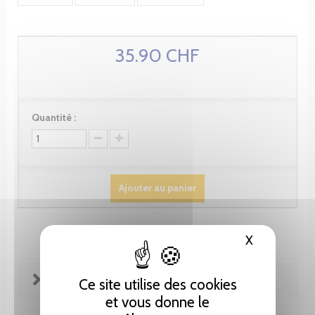
35.90 CHF
Quantité :
Ajouter au panier
X
Masquer le
FICHE TECHNIQUE
Ce site utilise des cookies
et vous donne le