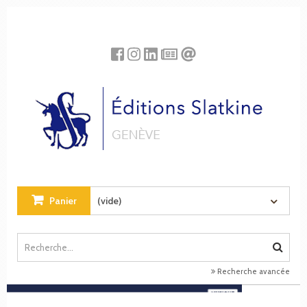
Panneau de gestion des cookies
Panier
(vide)
Recherche avancée