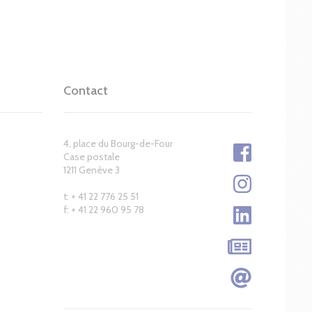
Contact
4, place du Bourg-de-Four
Case postale
1211 Genève 3
t: + 41 22 776 25 51
f: + 41 22 960 95 78