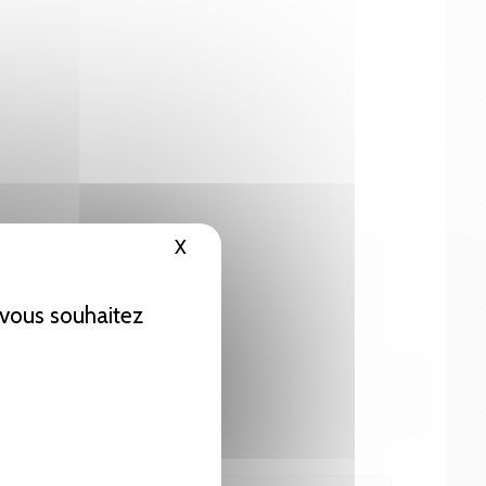
X
Masquer le bandeau des cookies
e vous souhaitez