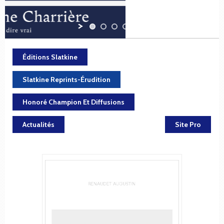
Éditions Slatkine
Slatkine Reprints-Érudition
Honoré Champion Et Diffusions
Actualités
Site Pro