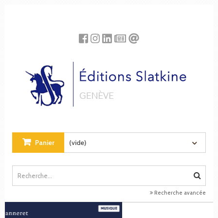
Panneau de gestion des cookies
Panier
(vide)
Recherche avancée