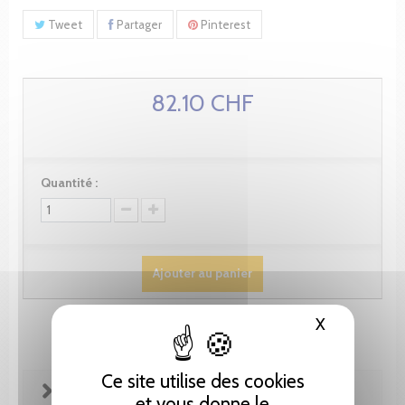
Tweet
Partager
Pinterest
82.10 CHF
Quantité :
Ajouter au panier
X
Masquer le
Ce site utilise des cookies
FICHE TECHNIQUE
et vous donne le