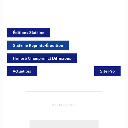
Éditions Slatkine
Slatkine Reprints-Érudition
Honoré Champion Et Diffusions
Actualités
Site Pro