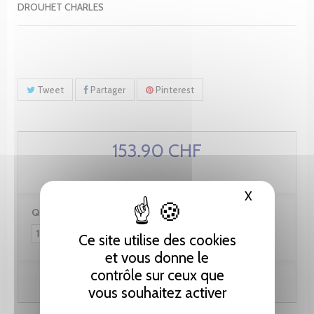
DROUHET CHARLES
Tweet
Partager
Pinterest
153.90 CHF
X
Masquer le
Quantité :
Ce site utilise des cookies
et vous donne le
contrôle sur ceux que
Ajouter au panier
vous souhaitez activer