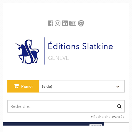
Panneau de gestion des cookies
Panier
(vide)
Recherche avancée