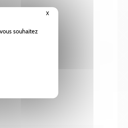
X
Masquer le bandeau des cookies
e vous souhaitez