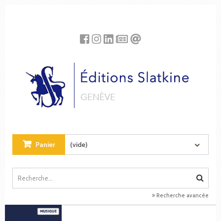
Panneau de gestion des cookies
Panier
(vide)
Recherche avancée