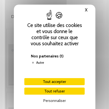
X
Masquer le
DE MÊME AUTEUR(E)
Ce site utilise des cookies
et vous donne le
contrôle sur ceux que
vous souhaitez activer
Nos partenaires
(1)
Autre
Tout accepter
Tout refuser
Personnaliser