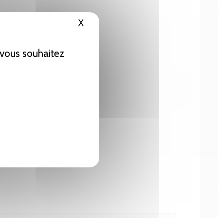
X
Masquer le bandeau des cookies
e vous souhaitez