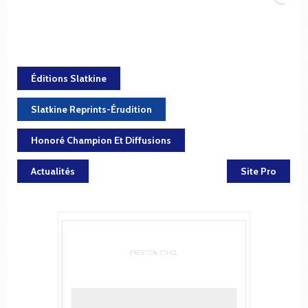
Éditions Slatkine
Slatkine Reprints-Érudition
Honoré Champion Et Diffusions
Actualités
Site Pro