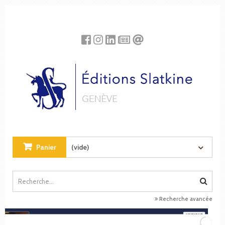
Panneau de gestion des cookies
Panier
(vide)
Recherche avancée