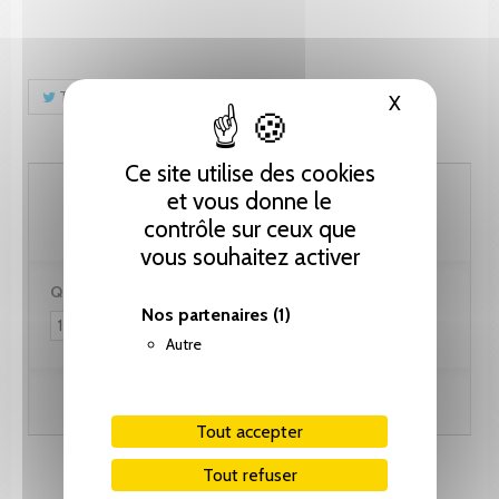
Tweet
Partager
Pinterest
X
Masquer le
Ce site utilise des cookies
71.80 CHF
et vous donne le
contrôle sur ceux que
vous souhaitez activer
Quantité :
Nos partenaires
(1)
Autre
Ajouter au panier
Tout accepter
Tout refuser