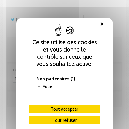
Tweet
Partager
Pinterest
X
Masquer le
Ce site utilise des cookies
128.25 CHF
et vous donne le
contrôle sur ceux que
vous souhaitez activer
Quantité :
Nos partenaires
(1)
Autre
Ajouter au panier
Tout accepter
Tout refuser