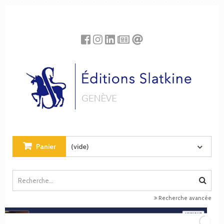
Panneau de gestion des cookies
Panier
(vide)
Recherche avancée