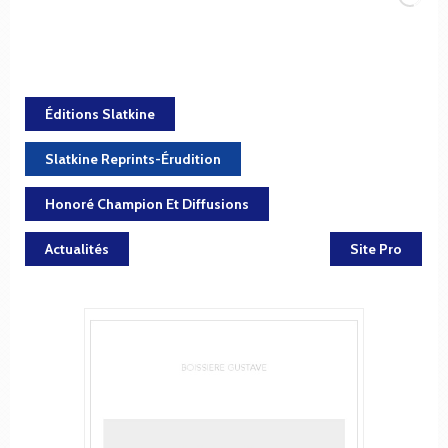
Éditions Slatkine
Slatkine Reprints-Érudition
Honoré Champion Et Diffusions
Actualités
Site Pro