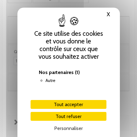
X
Masquer le
133.40 CHF
Ce site utilise des cookies
et vous donne le
contrôle sur ceux que
Quantité :
vous souhaitez activer
Nos partenaires
(1)
Autre
Ajouter au panier
Tout accepter
Tout refuser
FICHE TECHNIQUE
Personnaliser