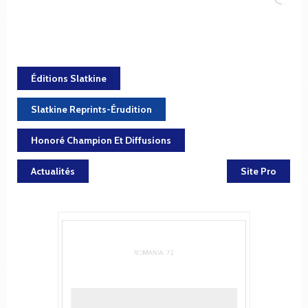
Éditions Slatkine
Slatkine Reprints-Érudition
Honoré Champion Et Diffusions
Actualités
Site Pro