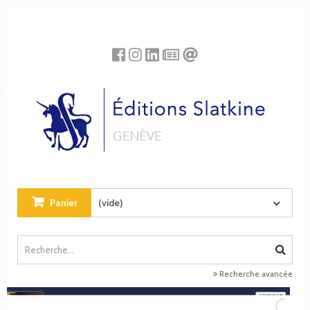
Panneau de gestion des cookies
Panier
(vide)
Recherche avancée