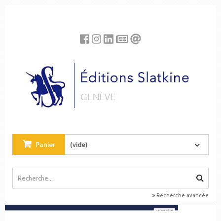
Panneau de gestion des cookies
Panier
(vide)
Recherche avancée