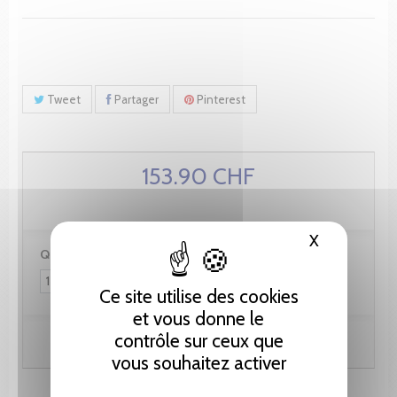
Tweet
Partager
Pinterest
153.90 CHF
X
Masquer le
Quantité :
Ce site utilise des cookies
et vous donne le
contrôle sur ceux que
Ajouter au panier
vous souhaitez activer