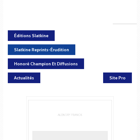
Éditions Slatkine
Slatkine Reprints-Érudition
Honoré Champion Et Diffusions
Actualités
Site Pro