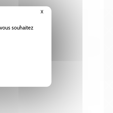
X
Masquer le bandeau des cookies
e vous souhaitez