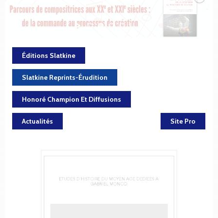
Éditions Slatkine
Slatkine Reprints-Érudition
Honoré Champion Et Diffusions
Actualités
Site Pro