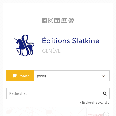
Panneau de gestion des cookies
Panier
(vide)
Recherche avancée