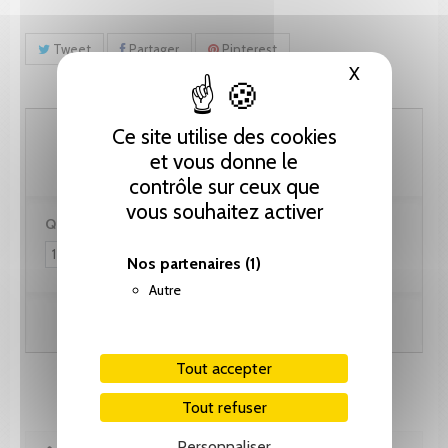
Tweet
Partager
Pinterest
X
Masquer le
102.60 CHF
Ce site utilise des cookies
et vous donne le
contrôle sur ceux que
vous souhaitez activer
Quantité :
Nos partenaires
(1)
Autre
Ajouter au panier
Tout accepter
Tout refuser
Personnaliser