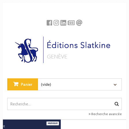
Panneau de gestion des cookies
Panier
(vide)
Recherche avancée