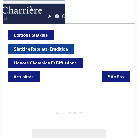
Éditions Slatkine
Slatkine Reprints-Érudition
Honoré Champion Et Diffusions
Actualités
Site Pro