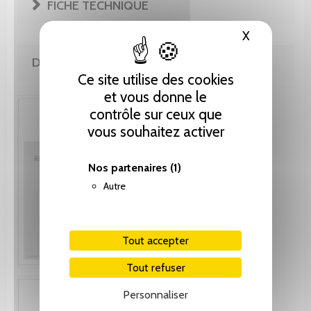
FICHE TECHNIQUE
X
Masquer le
DE MÊME AUTEUR(E)
Ce site utilise des cookies
et vous donne le
contrôle sur ceux que
vous souhaitez activer
Nos partenaires
(1)
Autre
Tout accepter
Tout refuser
Personnaliser