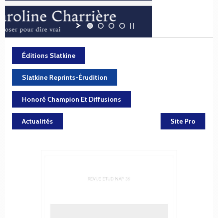
Éditions Slatkine
Slatkine Reprints-Érudition
Honoré Champion Et Diffusions
Actualités
Site Pro