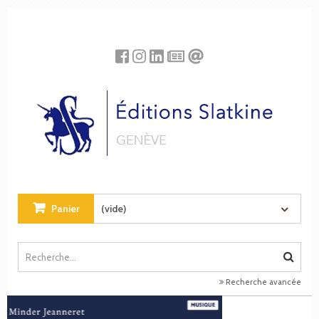
Panneau de gestion des cookies
Panier
(vide)
Recherche avancée