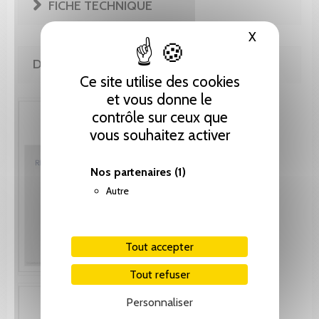
FICHE TECHNIQUE
X
Masquer le
DE MÊME AUTEUR(E)
Ce site utilise des cookies
et vous donne le
contrôle sur ceux que
vous souhaitez activer
Nos partenaires
(1)
Autre
Tout accepter
Tout refuser
Personnaliser