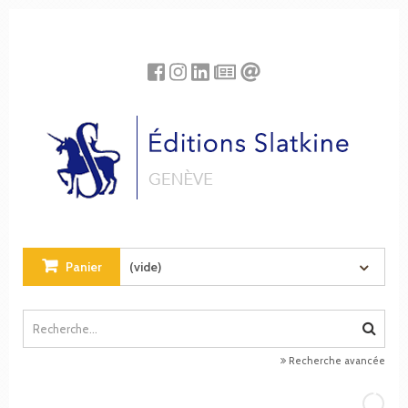
Panneau de gestion des cookies
Panier
(vide)
Recherche avancée