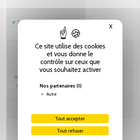
Tweet
Partager
Pinterest
X
Masquer le
Ce site utilise des cookies
66.70 CHF
et vous donne le
contrôle sur ceux que
vous souhaitez activer
Quantité :
Nos partenaires
(1)
Autre
Ajouter au panier
Tout accepter
Tout refuser