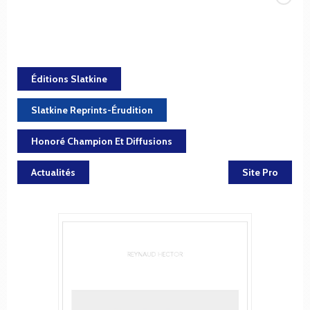
Éditions Slatkine
Slatkine Reprints-Érudition
Honoré Champion Et Diffusions
Actualités
Site Pro