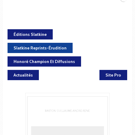
Éditions Slatkine
Slatkine Reprints-Érudition
Honoré Champion Et Diffusions
Actualités
Site Pro