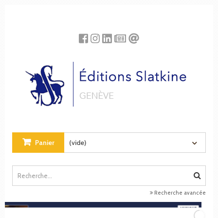
Panneau de gestion des cookies
Panier
(vide)
Recherche avancée