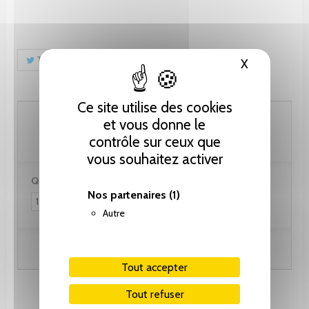
Tweet
Partager
Pinterest
X
Masquer le
Ce site utilise des cookies
256.50 CHF
et vous donne le
contrôle sur ceux que
vous souhaitez activer
Quantité :
Nos partenaires
(1)
Autre
Ajouter au panier
Tout accepter
Tout refuser