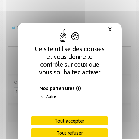
Tweet
Partager
Pinterest
X
Masquer le
Ce site utilise des cookies
71.80 CHF
et vous donne le
contrôle sur ceux que
vous souhaitez activer
Quantité :
Nos partenaires
(1)
Autre
Ajouter au panier
Tout accepter
Tout refuser