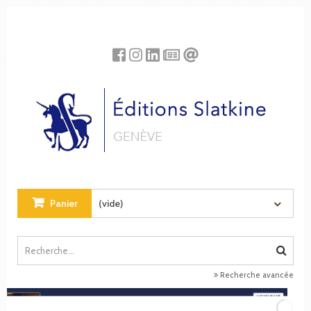
Panneau de gestion des cookies
Panier
(vide)
Recherche avancée