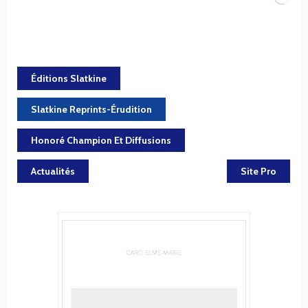
Éditions Slatkine
Slatkine Reprints-Érudition
Honoré Champion Et Diffusions
Actualités
Site Pro