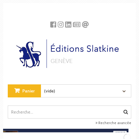
Panneau de gestion des cookies
Panier
(vide)
Recherche avancée