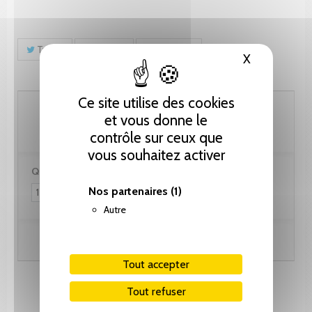
Tweet
Partager
Pinterest
X
Masquer le
Ce site utilise des cookies
102.60 CHF
et vous donne le
contrôle sur ceux que
vous souhaitez activer
Quantité :
Nos partenaires
(1)
Autre
Ajouter au panier
Tout accepter
Tout refuser