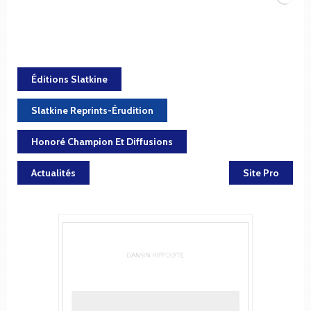
Éditions Slatkine
Slatkine Reprints-Érudition
Honoré Champion Et Diffusions
Actualités
Site Pro