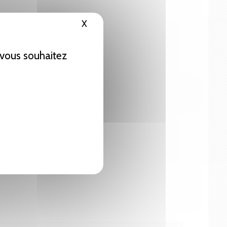
X
Masquer le bandeau des cookies
e vous souhaitez