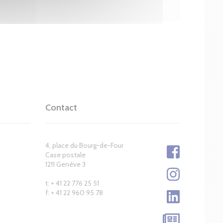
Contact
4, place du Bourg-de-Four
Case postale
1211 Genève 3
t: + 41 22 776 25 51
f: + 41 22 960 95 78