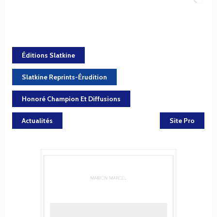
Éditions Slatkine
Slatkine Reprints-Érudition
Honoré Champion Et Diffusions
Actualités
Site Pro