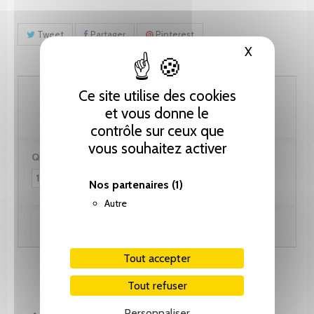
Tweet
Partager
Pinterest
X
Masquer le
61.55 CHF
Ce site utilise des cookies
et vous donne le
contrôle sur ceux que
vous souhaitez activer
Quantité :
Nos partenaires
(1)
Autre
Ajouter au panier
Tout accepter
Tout refuser
Personnaliser