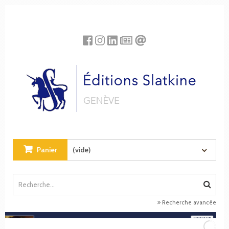
Panneau de gestion des cookies
Panier
(vide)
Recherche avancée