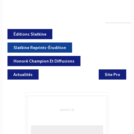
Éditions Slatkine
Slatkine Reprints-Érudition
Honoré Champion Et Diffusions
Actualités
Site Pro