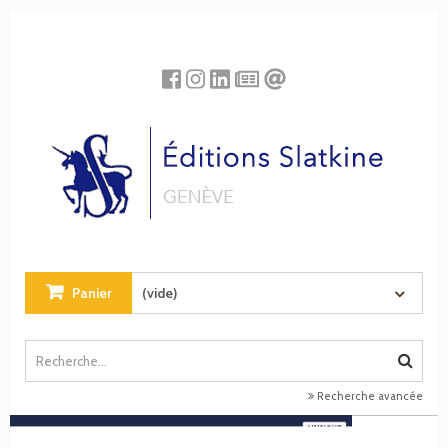
Panneau de gestion des cookies
Panier
(vide)
Recherche avancée