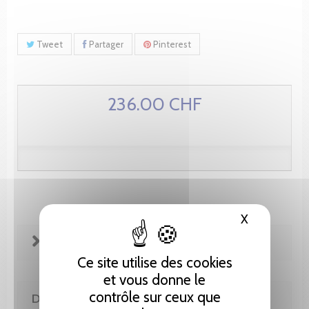
Tweet
Partager
Pinterest
236.00 CHF
X
Masquer le
FICHE TECHNIQUE
Ce site utilise des cookies
et vous donne le
contrôle sur ceux que
DE MÊME AUTEUR(E)