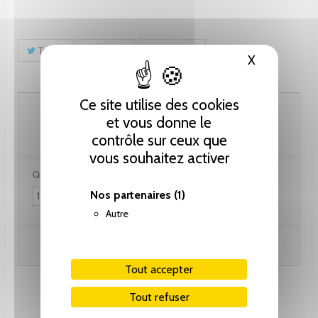
Tweet
Partager
Pinterest
X
Masquer le
Ce site utilise des cookies
41.05 CHF
et vous donne le
contrôle sur ceux que
vous souhaitez activer
Quantité :
Nos partenaires
(1)
Autre
Ajouter au panier
Tout accepter
Tout refuser