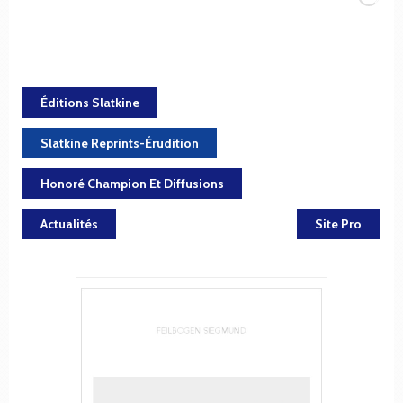
Éditions Slatkine
Slatkine Reprints-Érudition
Honoré Champion Et Diffusions
Actualités
Site Pro