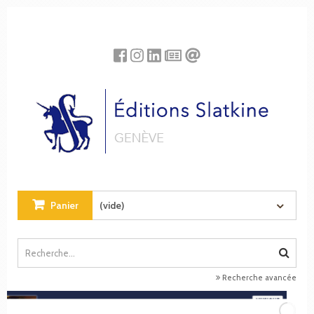
Panneau de gestion des cookies
Panier
(vide)
Recherche avancée