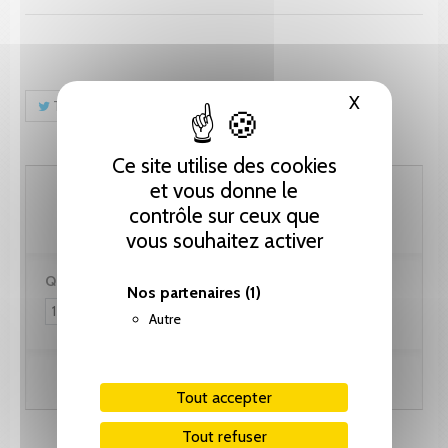
X
Masquer le
Tweet
Partager
Pinterest
Ce site utilise des cookies
76.95 CHF
et vous donne le
contrôle sur ceux que
vous souhaitez activer
Quantité :
Nos partenaires
(1)
Autre
Ajouter au panier
Tout accepter
Tout refuser