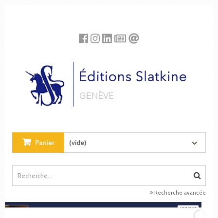
Panneau de gestion des cookies
Panier
(vide)
Recherche avancée