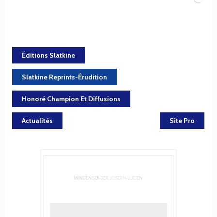
Éditions Slatkine
Slatkine Reprints-Érudition
Honoré Champion Et Diffusions
Actualités
Site Pro