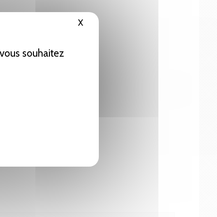
X
Masquer le bandeau des cookies
e vous souhaitez