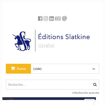
Panneau de gestion des cookies
Panier
(vide)
Recherche avancée