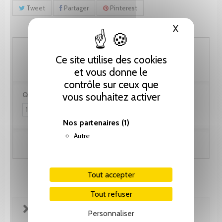
Tweet
Partager
Pinterest
X
Masquer le
102.60 CHF
Ce site utilise des cookies
et vous donne le
contrôle sur ceux que
Quantité :
vous souhaitez activer
Nos partenaires
(1)
Autre
Ajouter au panier
Tout accepter
Tout refuser
FICHE TECHNIQUE
Personnaliser