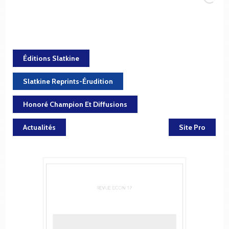
Éditions Slatkine
Slatkine Reprints-Érudition
Honoré Champion Et Diffusions
Actualités
Site Pro