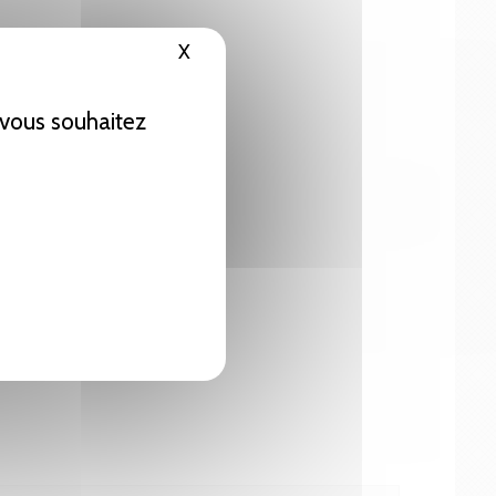
X
Masquer le bandeau des cookies
e vous souhaitez