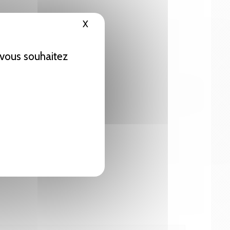
X
Masquer le bandeau des cookies
e vous souhaitez