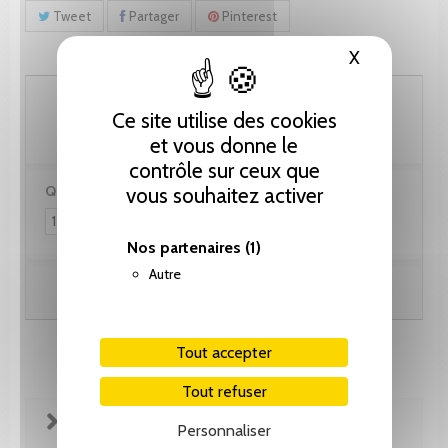
Tweet
Partager
Pinterest
X
Masquer le
102.60 CHF
Ce site utilise des cookies
et vous donne le
contrôle sur ceux que
Quantité :
vous souhaitez activer
Nos partenaires
(1)
Autre
Ajouter au panier
Tout accepter
Tout refuser
FICHE TECHNIQUE
Personnaliser