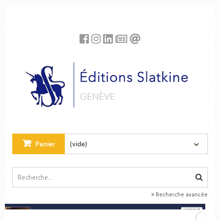
Panneau de gestion des cookies
Panier
(vide)
Recherche avancée