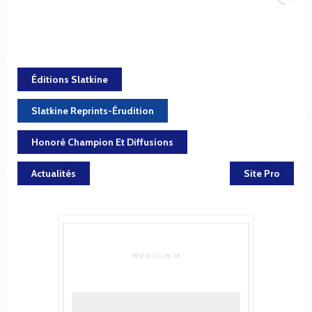
Éditions Slatkine
Slatkine Reprints-Érudition
Honoré Champion Et Diffusions
Actualités
Site Pro