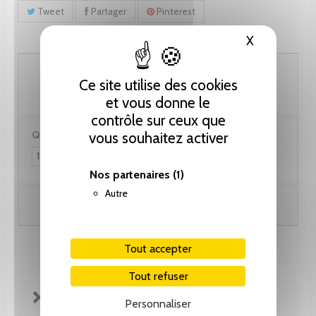
Tweet
Partager
Pinterest
X
Masquer le
102.60 CHF
Ce site utilise des cookies
et vous donne le
contrôle sur ceux que
Quantité :
vous souhaitez activer
Nos partenaires
(1)
Autre
Ajouter au panier
Tout accepter
Tout refuser
FICHE TECHNIQUE
Personnaliser