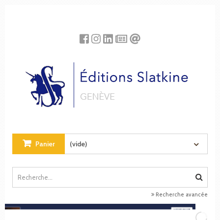
Panneau de gestion des cookies
Panier
(vide)
Recherche avancée