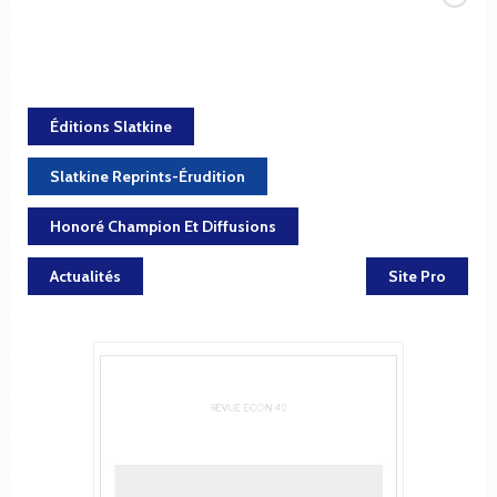
Éditions Slatkine
Slatkine Reprints-Érudition
Honoré Champion Et Diffusions
Actualités
Site Pro