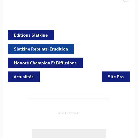
Éditions Slatkine
Slatkine Reprints-Érudition
Honoré Champion Et Diffusions
Actualités
Site Pro