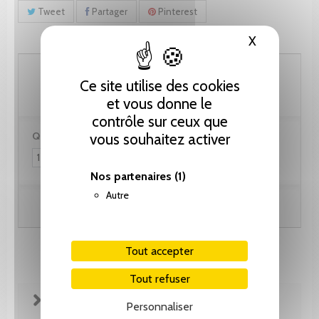
Tweet
Partager
Pinterest
X
Masquer le
102.60 CHF
Ce site utilise des cookies
et vous donne le
contrôle sur ceux que
Quantité :
vous souhaitez activer
Nos partenaires
(1)
Autre
Ajouter au panier
Tout accepter
Tout refuser
FICHE TECHNIQUE
Personnaliser