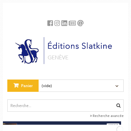
Panneau de gestion des cookies
Panier
(vide)
Recherche avancée