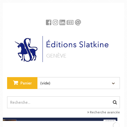
Panneau de gestion des cookies
Panier
(vide)
Recherche avancée