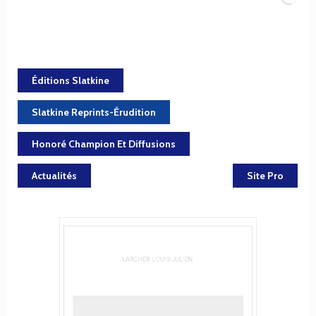
Éditions Slatkine
Slatkine Reprints-Érudition
Honoré Champion Et Diffusions
Actualités
Site Pro