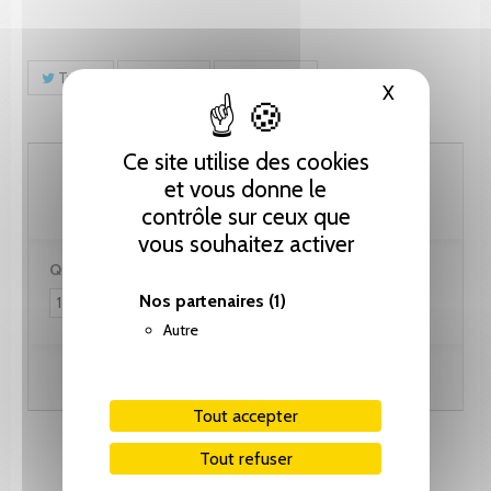
Tweet
Partager
Pinterest
X
Masquer le
Ce site utilise des cookies
128.25 CHF
et vous donne le
contrôle sur ceux que
vous souhaitez activer
Quantité :
Nos partenaires
(1)
Autre
Ajouter au panier
Tout accepter
Tout refuser