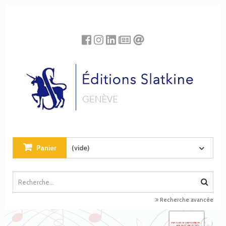
Panneau de gestion des cookies
Panier
(vide)
Recherche avancée