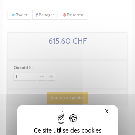
Tweet
Partager
Pinterest
615.60 CHF
Quantité :
Ajouter au panier
X
Masquer le
Ce site utilise des cookies