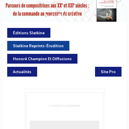
Éditions Slatkine
Slatkine Reprints-Érudition
Honoré Champion Et Diffusions
Actualités
Site Pro