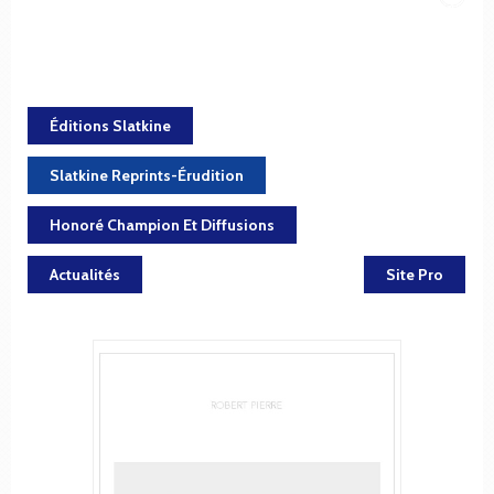
Éditions Slatkine
Slatkine Reprints-Érudition
Honoré Champion Et Diffusions
Actualités
Site Pro