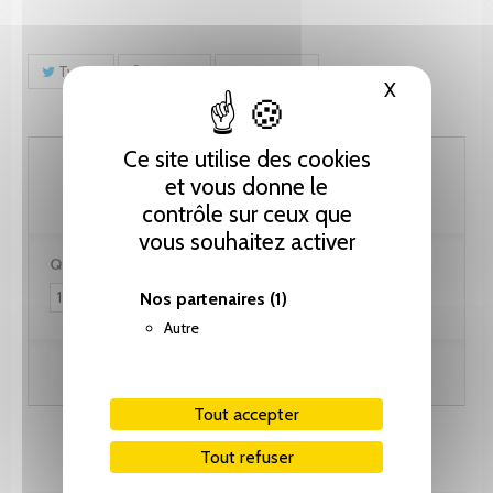
Tweet
Partager
Pinterest
X
Masquer le
Ce site utilise des cookies
87.20 CHF
et vous donne le
contrôle sur ceux que
vous souhaitez activer
Quantité :
Nos partenaires
(1)
Autre
Ajouter au panier
Tout accepter
Tout refuser