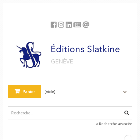
Panneau de gestion des cookies
Panier
(vide)
Recherche avancée