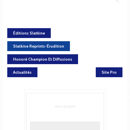
Éditions Slatkine
Slatkine Reprints-Érudition
Honoré Champion Et Diffusions
Actualités
Site Pro