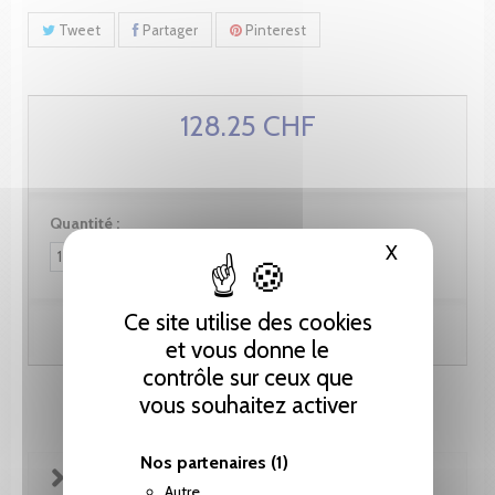
Tweet
Partager
Pinterest
128.25 CHF
Quantité :
X
Masquer le
Ce site utilise des cookies
Ajouter au panier
et vous donne le
contrôle sur ceux que
vous souhaitez activer
Nos partenaires
(1)
FICHE TECHNIQUE
Autre