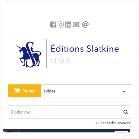
Panneau de gestion des cookies
Panier
(vide)
Recherche avancée