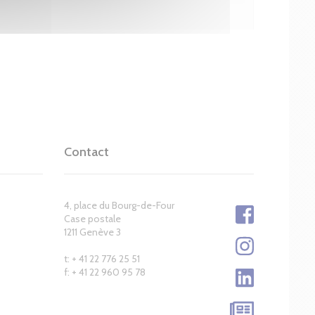
Contact
4, place du Bourg-de-Four
Case postale
1211 Genève 3
t: + 41 22 776 25 51
f: + 41 22 960 95 78