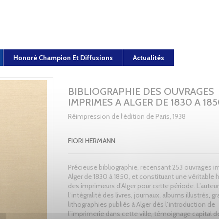
Honoré Champion Et Diffusions
Actualités
BIBLIOGRAPHIE DES OUVRAGES
IMPRIMES A ALGER DE 1830 A 18
Réimpression de l‘édition de Paris, 1938
FIORI HERMANN
Précieuse bibliographie, recensant 253 ouvrages 
Alger de 1830 à 1850, et constituant une véritable h
des imprimeurs d’Alger pour cette période. L’auteur
l’intégralité des livres, journaux, albums illustrés, g
lithographies publiés à Alger dès l’introduction de
l’imprimerie dans cette ville, témoignage capital de 