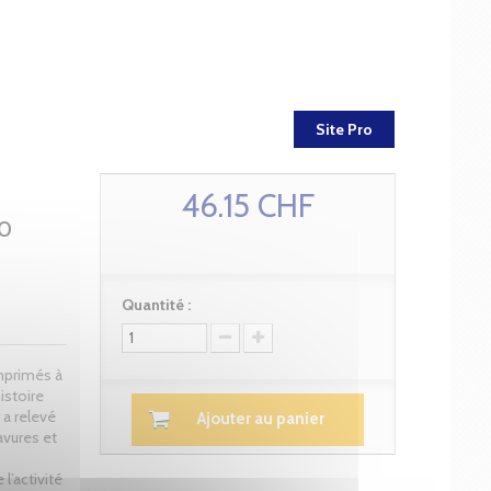
Site Pro
46.15 CHF
50
Quantité :
imprimés à
istoire
 a relevé
Ajouter au panier
ravures et
l’activité