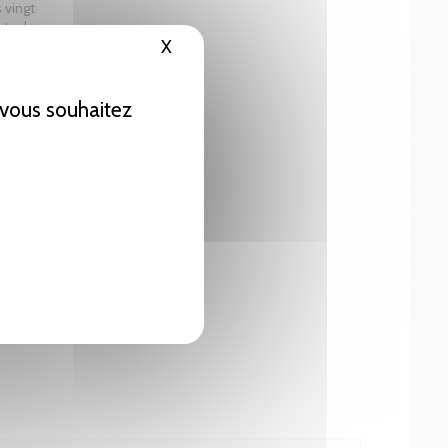
 vingt
tre leur
X
Masquer le bandeau des cookies
 notice
e vous souhaitez