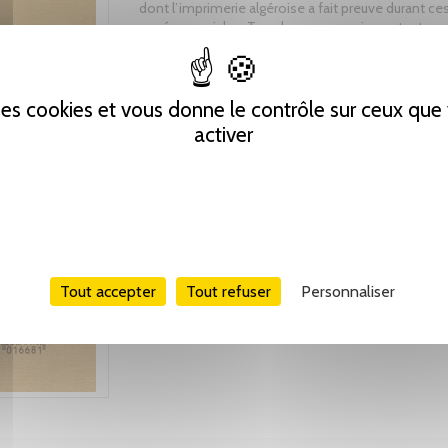
dont l’imprimerie algéroise a fait preuve durant ces
années cruciales. Tous les ouvrages importants, ou
description minutieuse, sont accompagnées d’une
critique et érudite.
 des cookies et vous donne le contrôle sur ceux qu
activer
Tweet
Partager
Pinterest
Tout accepter
Tout refuser
Personnaliser