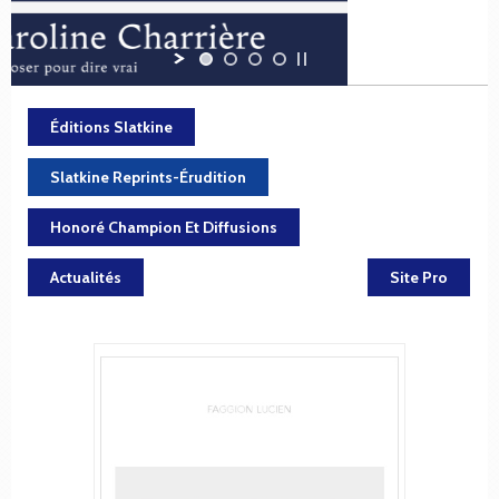
Éditions Slatkine
Slatkine Reprints-Érudition
Honoré Champion Et Diffusions
Actualités
Site Pro