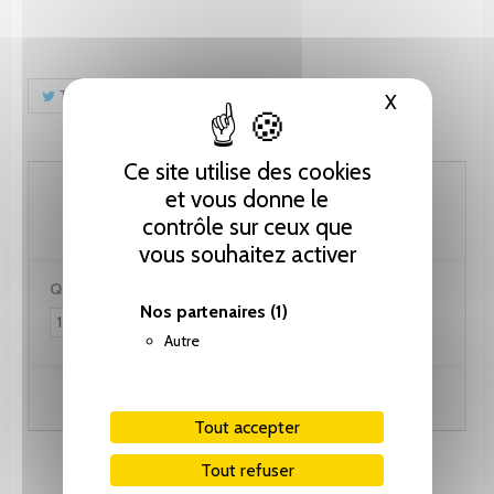
Tweet
Partager
Pinterest
X
Masquer le
Ce site utilise des cookies
61.55 CHF
et vous donne le
contrôle sur ceux que
vous souhaitez activer
Quantité :
Nos partenaires
(1)
Autre
Ajouter au panier
Tout accepter
Tout refuser