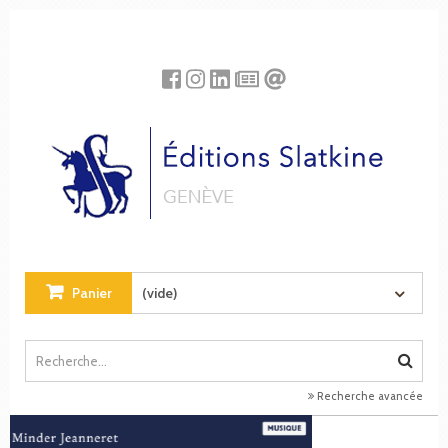
Panneau de gestion des cookies
Panier
(vide)
Recherche avancée