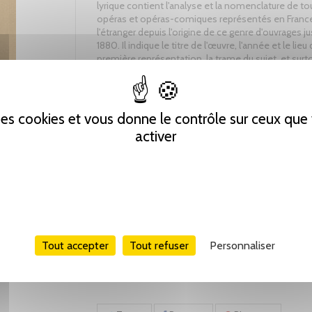
lyrique contient l'analyse et la nomenclature de to
opéras et opéras-comiques représentés en France
l'étranger depuis l'origine de ce genre d'ouvrages j
1880. Il indique le titre de l'œuvre, l'année et le lieu 
première représentation, la trame du sujet, et surt
l'énumération des morceaux les plus saillants. Il c
des artistes qui ont créé les rôles et, enfin, donne
compte rendu complet des principales œuvres lyri
s'articulent en cinq formes principales : I. L'Oratio
 des cookies et vous donne le contrôle sur ceux qu
sacré. II. La Tragédie lyrique, qui a été la forme de l
activer
pendant le grand siècle littéraire de la France ; elle 
appelée en Italie, jusqu'au commencement du XIXe
Dramma per musica et depuis Opera seria. III. Le 
lyrique, ou l'Opéra semi-seria, dans lequel l'auteur s
affranchi de la coupe classique et a donné un plus 
essor à son inspiration, soit sérieuse, soit comique.
Comédie mêlée d'ariettes ou opéras-comique, don
forme équivalente en Italie est celle de l'Opéra buf
cette différence que les récitatifs de l'Opéra buffa
Tout accepter
Tout refuser
Personnaliser
remplacés en France par un dialogue. V. L'Opérette
ou plutôt burlesque, appelée Farsa en Italie.