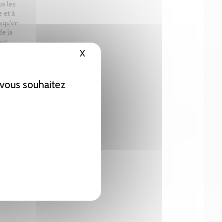
us les
 et à
usqu'en
de la
out
ite le nom
X
Masquer le bandeau des cookies
 un
ques qui
 ou Drame
e vous souhaitez
'opéra
s'est
 siècle,
Drame
'est
libre
 IV. la
t la
fa, avec
 sont
 bouffe,