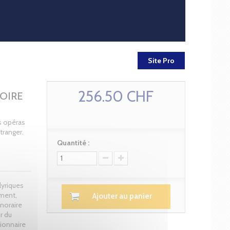
Site Pro
256.50 CHF
OIRE
s opéras
tranger.
Quantité :
lyriques
ément,
Ajouter au panier
noraire
r du
tionnaire