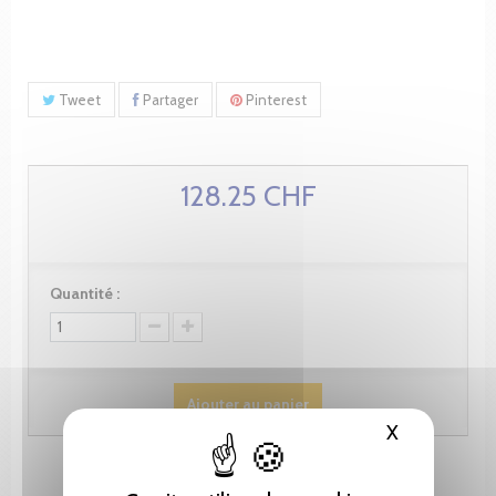
Tweet
Partager
Pinterest
128.25 CHF
Quantité :
Ajouter au panier
X
Masquer le