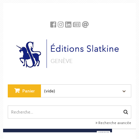
Panneau de gestion des cookies
Panier
(vide)
Recherche avancée