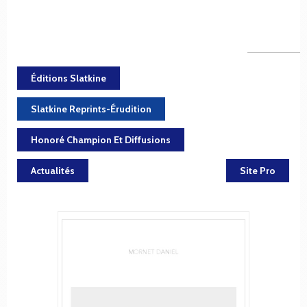
Éditions Slatkine
Slatkine Reprints-Érudition
Honoré Champion Et Diffusions
Actualités
Site Pro