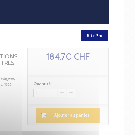
Site Pro
184.70 CHF
ITIONS
UTRES
 rédigées
Quantité :
e Drecq
Ajouter au panier