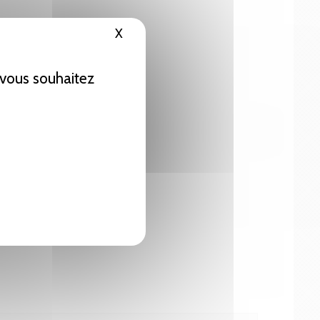
X
Masquer le bandeau des cookies
e vous souhaitez