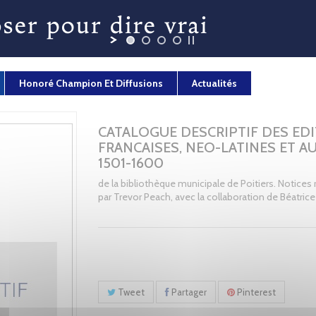
Honoré Champion Et Diffusions
Actualités
CATALOGUE DESCRIPTIF DES ED
FRANCAISES, NEO-LATINES ET A
1501-1600
de la bibliothèque municipale de Poitiers. Notices
par Trevor Peach, avec la collaboration de Béatric
Tweet
Partager
Pinterest