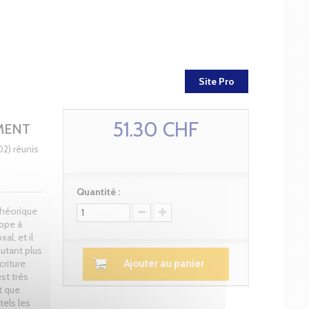
Site Pro
51.30 CHF
MENT
2) réunis
Quantité :
 théorique
appe à
l, et il
autant plus
riture
Ajouter au panier
st très
t que
tels les