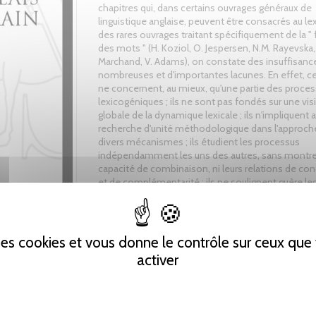
chapitres qui, dans certains ouvrages généraux de
linguistique anglaise, peuvent être consacrés au le
des rares ouvrages traitant spécifiquement de la "
des mots " (H. Koziol, O. Jespersen, N.M. Rayevska,
Marchand, V. Adams), on constate des insuffisanc
nombreuses et d'importantes lacunes. En effet, ce
ne concernent, au mieux, qu'une partie des proce
lexicogéniques ; ils ne sont pas fondés sur une vis
globale de la dynamique lexicale ; ils n'impliquent
recherche d'unité méthodologique dans l'approch
divers mécanismes ; ils étudient les processus
indépendamment les uns des autres, sans montrer
capacité de combinaison, ni leurs relations de co
et de complémentarité ; ils ne soulignent guère le
tendances récentes et ne donnent que très peu d
précisions chiffrées. Cet ouvrage, qui présente un
descriptive de l'ensemble des processus lexicogé
l'anglais courant contemporain - fondée sur l'étud
 des cookies et vous donne le contrôle sur ceux qu
d'environ 75 000 lexies - vise à réduire ces insuff
activer
à combler ces lacunes.
Tweet
Partager
Pinterest