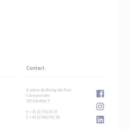
Contact
4, place du Bourg-de-Four
Case postale
1211 Genève 3
t: + 41 22 776 25 51
f: + 41 22 960 95 78