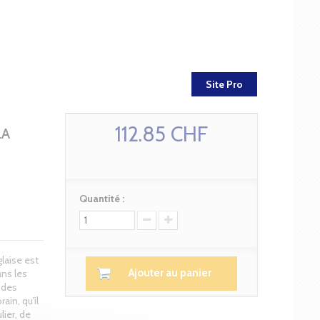
Site Pro
112.85 CHF
LA
Quantité :
laise est
Ajouter au panier
ns les
 des
ain, qu'il
lier, de