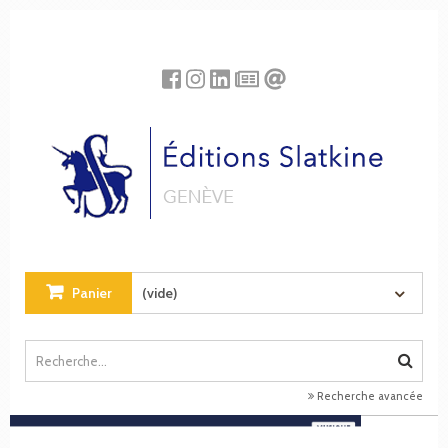
Panneau de gestion des cookies
Panier
(vide)
Recherche avancée