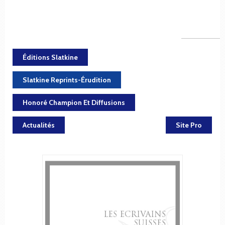
Éditions Slatkine
Slatkine Reprints-Érudition
Honoré Champion Et Diffusions
Actualités
Site Pro