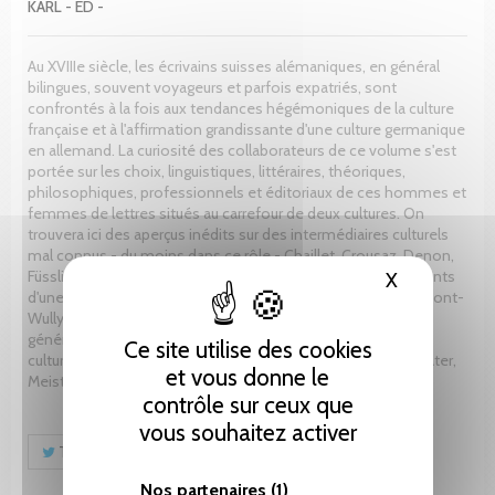
KARL - ED -
Au XVIIIe siècle, les écrivains suisses alémaniques, en général
bilingues, souvent voyageurs et parfois expatriés, sont
confrontés à la fois aux tendances hégémoniques de la culture
française et à l'affirmation grandissante d'une culture germanique
en allemand. La curiosité des collaborateurs de ce volume s'est
portée sur les choix, linguistiques, littéraires, théoriques,
philosophiques, professionnels et éditoriaux de ces hommes et
femmes de lettres situés au carrefour de deux cultures. On
trouvera ici des aperçus inédits sur des intermédiaires culturels
mal connus - du moins dans ce rôle - Chaillet, Crousaz, Denon,
Füssli, Salchli, Sinner de Ballaigues, Mme Steck ; sur des tenants
X
Masquer le
d'une certaine identité suisse, Bodmer, Breitinger, Mme de Pont-
Wullyamoz ; et enfin sur des célébrités mieux connues en
général que pour leur part active étudiée ici dans le transfert
Ce site utilise des cookies
culturel franco-alémanique, Bonnet, Bonstetten, Haller, Lavater,
et vous donne le
Meister.
contrôle sur ceux que
vous souhaitez activer
Tweet
Partager
Pinterest
Nos partenaires
(1)