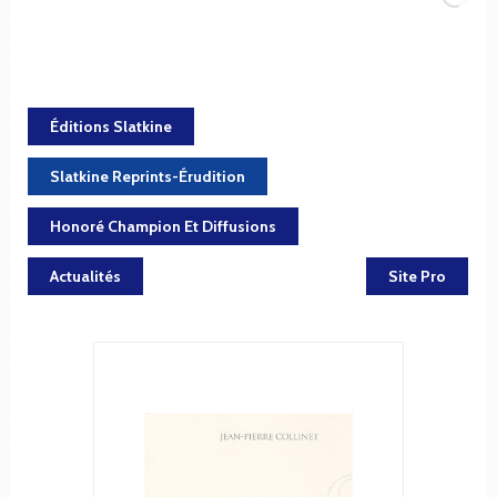
Éditions Slatkine
Slatkine Reprints-Érudition
Honoré Champion Et Diffusions
Actualités
Site Pro