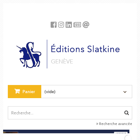
Panneau de gestion des cookies
Panier
(vide)
Recherche avancée