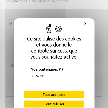
ses œuvres et l’élaboration de sa poétique.
X
Masquer le
Tweet
Partager
Pinterest
Ce site utilise des cookies
102.60 CHF
et vous donne le
contrôle sur ceux que
vous souhaitez activer
Quantité :
Nos partenaires
(1)
Autre
Ajouter au panier
Tout accepter
Tout refuser