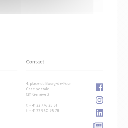
Contact
4, place du Bourg-de-Four
Case postale
1211 Genève 3
t: + 41 22 776 25 51
f: + 41 22 960 95 78