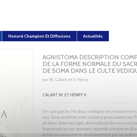
Honoré Champion Et Diffusions
Actualités
AGNISTOMA DESCRIPTION COM
DE LA FORME NORMALE DU SACR
DE SOMA DANS LE CULTE VEDIQ
par W. Calant et V. Henry
CALANT W. ET HENRY V.
On sait que les Hindous védiques et certainement
eux, leurs ancêtres indo-iraniens pressuraient en l
de leurs dieux les tiges d'une plante de nous incon
fournissait un suc enivrant, répandu ensuite en lib
le feu ou consommé exclusivement par les brâh