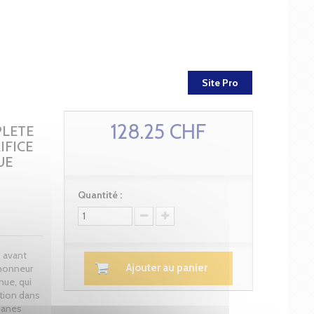
Site Pro
128.25 CHF
PLETE
IFICE
UE
Quantité :
, avant
Ajouter au panier
'honneur
nue, qui
ation dans
manes