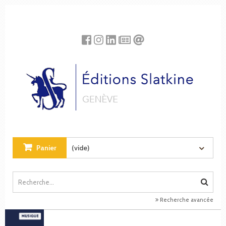
Panneau de gestion des cookies
Panier
(vide)
Recherche avancée