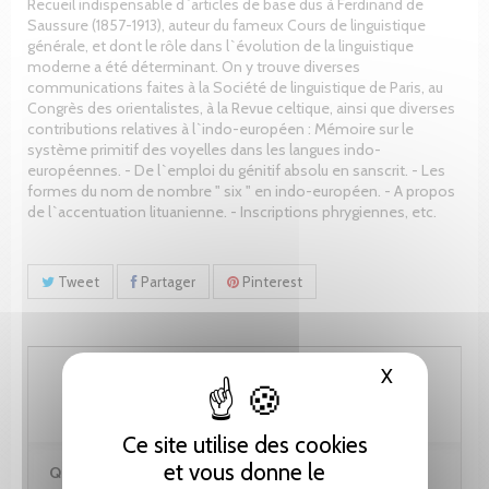
Recueil indispensable d`articles de base dus à Ferdinand de
Saussure (1857-1913), auteur du fameux Cours de linguistique
générale, et dont le rôle dans l`évolution de la linguistique
moderne a été déterminant. On y trouve diverses
communications faites à la Société de linguistique de Paris, au
Congrès des orientalistes, à la Revue celtique, ainsi que diverses
contributions relatives à l`indo-européen : Mémoire sur le
système primitif des voyelles dans les langues indo-
européennes. - De l`emploi du génitif absolu en sanscrit. - Les
formes du nom de nombre " six " en indo-européen. - A propos
de l`accentuation lituanienne. - Inscriptions phrygiennes, etc.
Tweet
Partager
Pinterest
102.60 CHF
X
Masquer le
Ce site utilise des cookies
et vous donne le
Quantité :